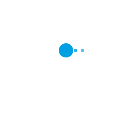
CATEGORIES
! Без рубрики
(6)
1
(4)
10
(5)
12
(1)
16
(2)
17
(1)
2
(1)
22
(1)
25
(1)
29black Casino
(1)
3
(1)
4
(1)